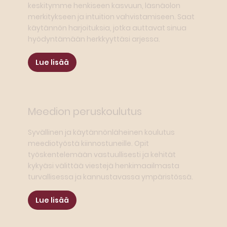
keskitymme henkiseen kasvuun, läsnäolon
merkitykseen ja intuition vahvistamiseen. Saat
käytännön harjoituksia, jotka auttavat sinua
hyödyntämään herkkyyttäsi arjessa.
Lue lisää
Meedion peruskoulutus
Syvällinen ja käytännönläheinen koulutus
meediotyöstä kiinnostuneille. Opit
työskentelemään vastuullisesti ja kehität
kykyäsi välittää viestejä henkimaailmasta
turvallisessa ja kannustavassa ympäristössä.
Lue lisää