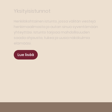
Yksityisistunnot
Henkilökohtainen istunto, jossa välitän viestejä
henkimaailmasta ja autan sinua syventämään
yhteyttäsi. Istunto tarjoaa mahdollisuuden
saada ohjausta, tukea ja uusia näkökulmia
elämääsi.
Lue lisää