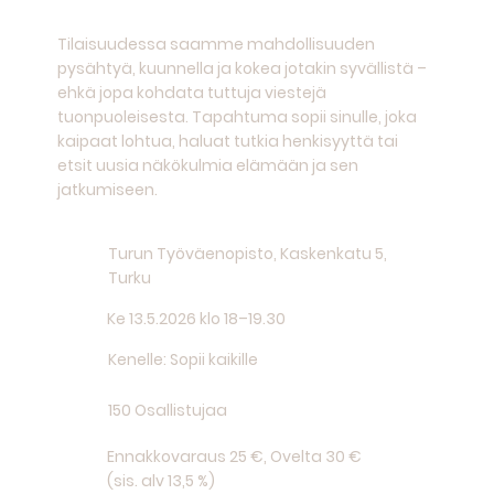
LÄHIOSALLISTUMINEN
Tilaisuudessa saamme mahdollisuuden
pysähtyä, kuunnella ja kokea jotakin syvällistä –
ehkä jopa kohdata tuttuja viestejä
tuonpuoleisesta. Tapahtuma sopii sinulle, joka
kaipaat lohtua, haluat tutkia henkisyyttä tai
etsit uusia näkökulmia elämään ja sen
jatkumiseen.
Turun Työväenopisto, Kaskenkatu 5,
Turku
Ke 13.5.2026 klo 18–19.30
Kenelle: Sopii kaikille
150 Osallistujaa
Ennakkovaraus 25 €, Ovelta 30 €
(sis. alv 13,5 %)