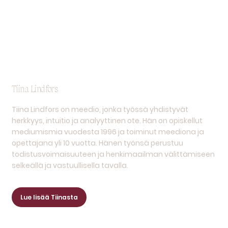
Tiina Lindfors
Tiina Lindfors on meedio, jonka työssä yhdistyvät
herkkyys, intuitio ja analyyttinen ote. Hän on opiskellut
mediumismia vuodesta 1996 ja toiminut meediona ja
opettajana yli 10 vuotta. Hänen työnsä perustuu
todistusvoimaisuuteen ja henkimaailman välittämiseen
selkeällä ja vastuullisella tavalla.
Lue lisää Tiinasta