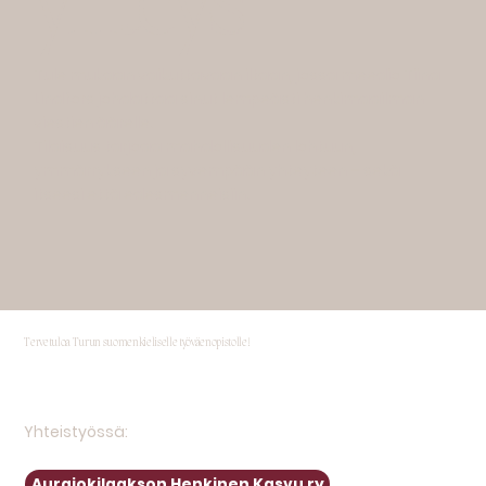
yhteys
Tule mukaan vaikuttavaan iltaan, jossa meedio Tiina
Lindfors johdattaa sinut lempeästi henkimaailman
viestien äärelle.
Tilaisuus tarjoaa mahdollisuuden lohtuun,
ymmärrykseen ja syvempään yhteyteen – sekä
itseesi että edesmenneisiin.
Tervetuloa Turun suomenkieliselle työväenopistolle!
Yhteistyössä:
Aurajokilaakson Henkinen Kasvu ry