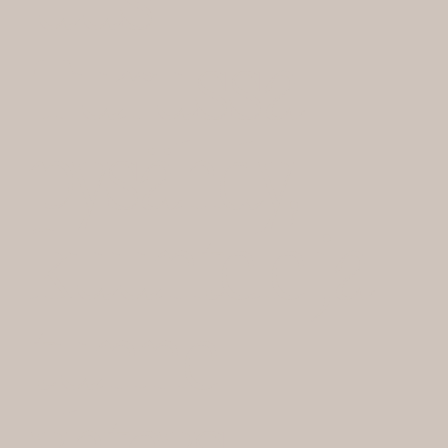
uus
Turussa –
pysähdy,
kuuntele ja
tunne