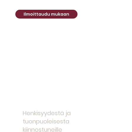
Ilmoittaudu mukaan
Kenelle tilaisuus sopii?
Henkisyydestä ja
tuonpuoleisesta
kiinnostuneille