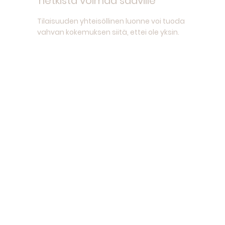
hetkistä voimaa saaville
Tilaisuuden yhteisöllinen luonne voi tuoda
vahvan kokemuksen siitä, ettei ole yksin.