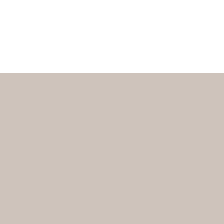
Koe
meediotilais