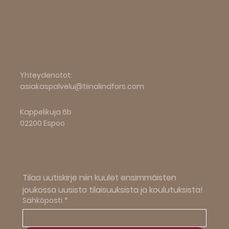
Yhteydenotot:
asiakaspalvelu@tiinalindfors.com
Kappelikuja 6b
02200 Espoo
Tilaa uutiskirje niin kuulet ensimmäisten 
joukossa uusista tilaisuuksista ja koulutuksista!
Sähköposti
*